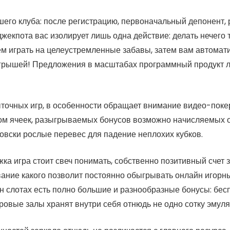
его клуба: после регистрацию, первоначальный депонент, 
 джекпота вас изолирует лишь одна действие: делать нечего
м играть на целеустремленные забавы, затем вам автомат
рышей! Предложения в масштабах программный продукт ло
точных игр, в особенности обращает внимание видео-покер
м ячеек, разыгрываемых бонусов возможно начисляемых оч
овски рослые перевес для падение неплохих кубков.
а игра стоит свеч понимать, собственно позитивный счет 
ание какого позволит постоянно обыгрывать онлайн игорный
 слотах есть полно большие и разнообразные бонусы: бес
ровые залы хранят внутри себя отнюдь не одно сотку эмуля