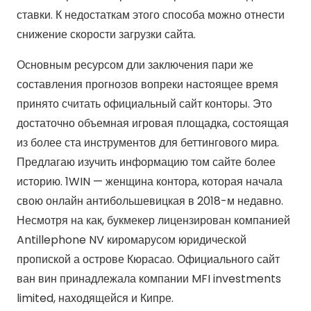
ставки. К недостаткам этого способа можно отнести
снижение скорости загрузки сайта.
Основным ресурсом дли заключения пари же
составления прогнозов вопреки настоящее время
принято считать официальный сайт конторы. Это
достаточно объемная игровая площадка, состоящая
из более ста инструментов для беттингового мира.
Предлагаю изучить информацию том сайте более
историю. 1WIN — женщина контора, которая начала
свою онлайн антибольшевицкая в 2018-м недавно.
Несмотря на как, букмекер лицензирован компанией
Antillephone NV киромарусом юридической
пропиской а острове Кюрасао. Официального сайт
ван вин принадлежала компании MFI investments
limited, находящейся и Кипре.