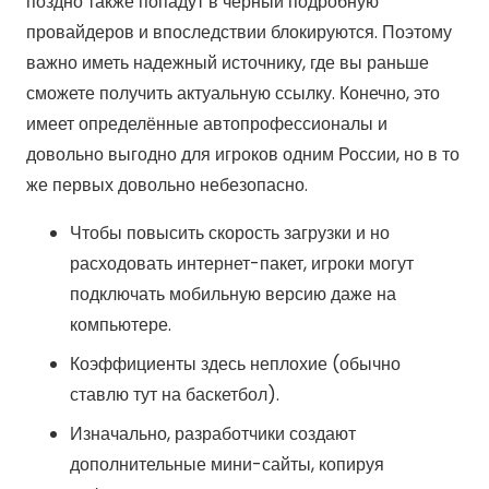
поздно также попадут в чёрный подробную
провайдеров и впоследствии блокируются. Поэтому
важно иметь надежный источнику, где вы раньше
сможете получить актуальную ссылку. Конечно, это
имеет определённые автопрофессионалы и
довольно выгодно для игроков одним России, но в то
же первых довольно небезопасно.
Чтобы повысить скорость загрузки и но
расходовать интернет-пакет, игроки могут
подключать мобильную версию даже на
компьютере.
Коэффициенты здесь неплохие (обычно
ставлю тут на баскетбол).
Изначально, разработчики создают
дополнительные мини-сайты, копируя