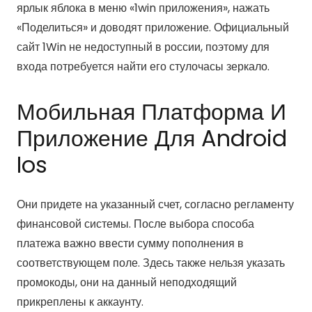
ярлык яблока в меню «1win приложения», нажать
«Поделиться» и доводят приложение. Официальный
сайт 1Win не недоступный в россии, поэтому для
входа потребуется найти его стулочасы зеркало.
Мобильная Платформа И
Приложение Для Android
Ios
Они придете на указанный счет, согласно регламенту
финансовой системы. После выбора способа
платежа важно ввести сумму пополнения в
соответствующем поле. Здесь также нельзя указать
промокоды, они на данный неподходящий
прикреплены к аккаунту.