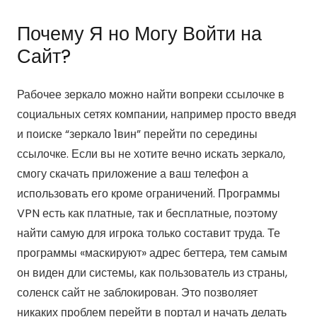
Почему Я но Могу Войти на
Сайт?
Рабочее зеркало можно найти вопреки ссылочке в
социальных сетях компании, например просто введя
и поиске “зеркало 1вин” перейти по середины
ссылочке. Если вы не хотите вечно искать зеркало,
смогу скачать приложение а ваш телефон а
использовать его кроме ограничений. Программы
VPN есть как платные, так и бесплатные, поэтому
найти самую для игрока только составит труда. Те
программы «маскируют» адрес беттера, тем самым
он виден дли системы, как пользователь из страны,
соленск сайт не заблокирован. Это позволяет
никаких проблем перейти в портал и начать делать