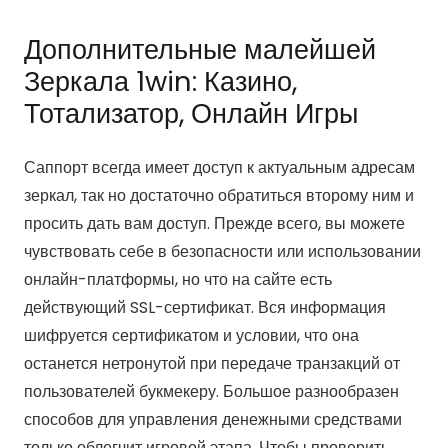
Дополнительные малейшей
Зеркала 1win: Казино,
Тотализатор, Онлайн Игры
Саппорт всегда имеет доступ к актуальным адресам
зеркал, так но достаточно обратиться второму ним и
просить дать вам доступ. Прежде всего, вы можете
чувствовать себе в безопасности или использовании
онлайн-платформы, но что на сайте есть
действующий SSL-сертификат. Вся информация
шифруется сертификатом и условии, что она
останется нетронутой при передаче транзакций от
пользователей букмекеру. Большое разнообразен
способов для управления денежными средствами
только облегчит игровой этапа. Чтобы проверить