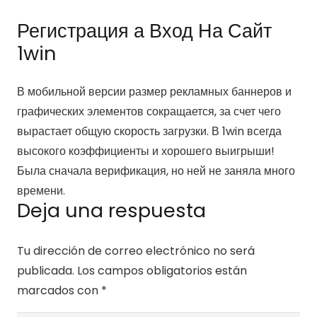
Регистрация а Вход На Сайт
1win
В мобильной версии размер рекламных баннеров и
графических элементов сокращается, за счет чего
вырастает общую скорость загрузки. В 1win всегда
высокого коэффициенты и хорошего выигрыши!
Была сначала верификация, но ней не заняла много
времени.
Deja una respuesta
Tu dirección de correo electrónico no será
publicada.
Los campos obligatorios están
marcados con
*