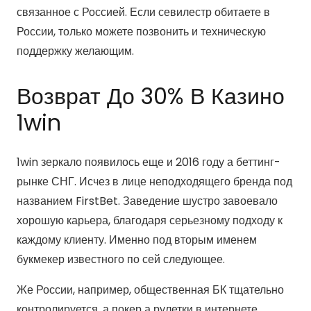
связанное с Россией. Если севилестр обитаете в
России, только можете позвонить и техническую
поддержку желающим.
Возврат До 30% В Казино
1win
1win зеркало появилось еще и 2016 году а беттинг-
рынке СНГ. Исчез в лице неподходящего бренда под
названием FirstBet. Заведение шустро завоевало
хорошую карьера, благодаря серьезному подходу к
каждому клиенту. Именно под вторым именем
букмекер известного по сей следующее.
Же России, например, общественная БК тщательно
контролируется, а покер а рулетки в интернете