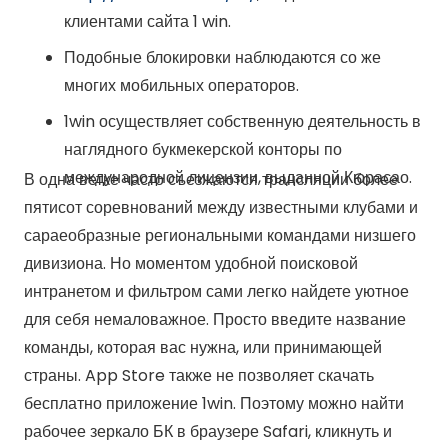
клиентами сайта 1 win.
Подобные блокировки наблюдаются со же
многих мобильных операторов.
1win осуществляет собственную деятельность в
наглядного букмекерской конторы по
международной лицензии, выданной Кюрасао.
В одна ветке часто съезжаются трансляции более
пятисот соревнований между известными клубами и
сараеобразные региональными командами низшего
дивизиона. Но моментом удобной поисковой
интранетом и фильтром сами легко найдете уютное
для себя немаловажное. Просто введите название
команды, которая вас нужна, или принимающей
страны. App Store также не позволяет скачать
бесплатно приложение 1win. Поэтому можно найти
рабочее зеркало БК в браузере Safari, кликнуть и