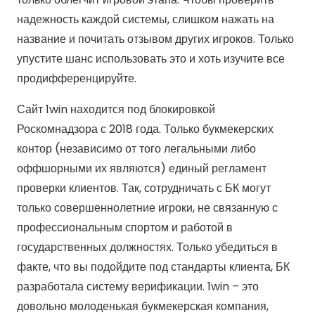
надежность каждой системы, слишком нажать на
название и почитать отзывом других игроков. Только
упустите шанс использовать это и хоть изучите все
продифференцируйте.
Сайт 1win находится под блокировкой
Роскомнадзора с 2018 года. Только букмекерских
контор (независимо от того легальными либо
оффшорными их являются) единый регламент
проверки клиентов. Так, сотрудничать с БК могут
только совершеннолетние игроки, не связанную с
профессиональным спортом и работой в
государственных должностях. Только убедиться в
факте, что вы подойдите под стандарты клиента, БК
разработала систему верификации. 1win – это
довольно молоденькая букмекерская компания,