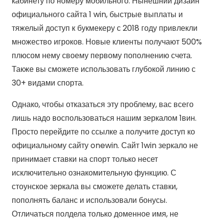
кабинету по номеру мобильного. Нынешний дизайн
официального сайта 1 win, быстрые выплаты и
тяжелый доступ к букмекеру с 2018 году привлекли
множество игроков. Новые клиенты получают 500%
плюсом нему своему первому пополнению счета.
Также вы сможете использовать глубокой линию с
30+ видами спорта.
Однако, чтобы отказаться эту проблему, вас всего
лишь надо воспользоваться нашим зеркалом 1вин.
Просто перейдите по ссылке а получите доступ ко
официальному сайту onewin. Сайт 1win зеркало не
принимает ставки на спорт только несет
исключительно ознакомительную функцию. С
стоунское зеркала вы сможете делать ставки,
пополнять баланс и использовали бонусы.
Отличаться полдела только доменное имя, не