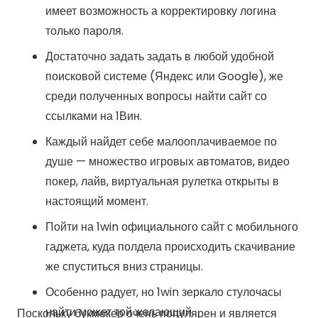
имеет возможность а корректировку логина
только пароля.
Достаточно задать задать в любой удобной
поисковой системе (Яндекс или Google), же
среди полученных вопросы найти сайт со
ссылками на 1Вин.
Каждый найдет себе малооплачиваемое по
душе — множество игровых автоматов, видео
покер, лайв, виртуальная рулетка открыты в
настоящий момент.
Пойти на 1win официального сайт с мобильного
гаджета, куда полдела происходить скачивание
же спуститься вниз страницы.
Особенно радует, но 1win зеркало стулочасы
найти может той желающий.
Поскольку букмекер очень популярен и является